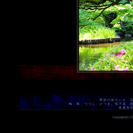
季節の移ろいを、
梅、桜、つつじ、さつき、燕子花、
春夏秋
Copyright(C) 