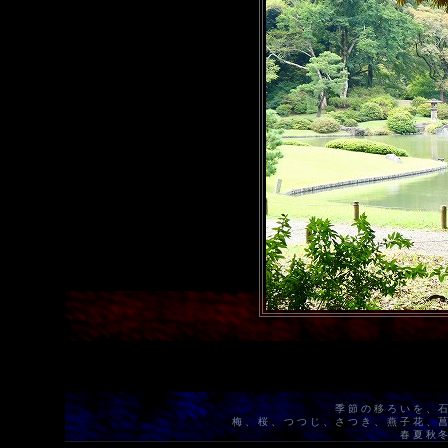
季節の移ろいを、
梅、桜、つつじ、さつき、燕子花、
春夏秋