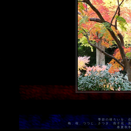
季節の移ろいを、
梅、桜、つつじ、さつき、燕子花、
春夏秋