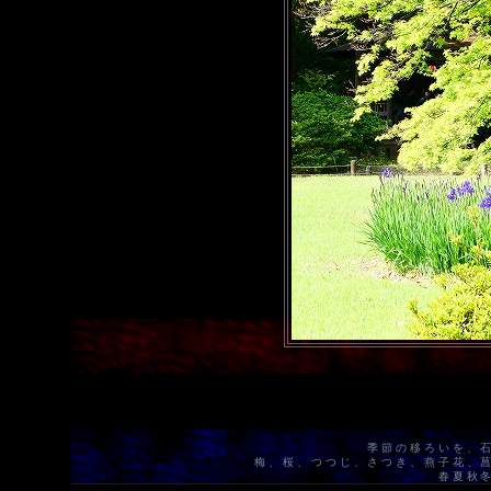
季節の移ろいを、
梅、桜、つつじ、さつき、燕子花、
春夏秋