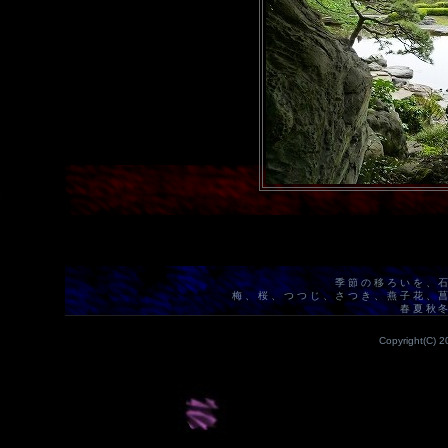
季節の移ろいを、
梅、桜、つつじ、さつき、燕子花、
春夏秋
Copyright(C) 