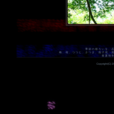
季節の移ろいを、
梅、桜、つつじ、さつき、燕子花、
春夏秋
Copyright(C) 