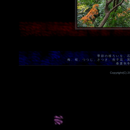
季節の移ろいを、
梅、桜、つつじ、さつき、燕子花、
春夏秋
Copyright(C) 