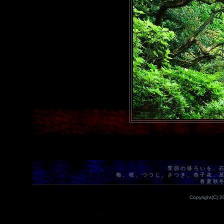
季節の移ろいを、
梅、桜、つつじ、さつき、燕子花、
春夏秋
Copyright(C) 