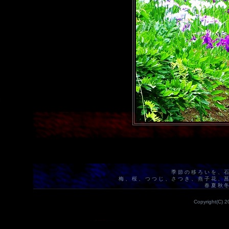
季節の移ろいを、
梅、桜、つつじ、さつき、燕子花、
春夏秋
Copyright(C) 