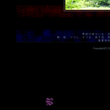
季節の移ろいを、
梅、桜、つつじ、さつき、燕子花、
春夏秋
Copyright(C) 