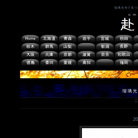
瑠璃光寺で見つ
瑠璃光
こ
2