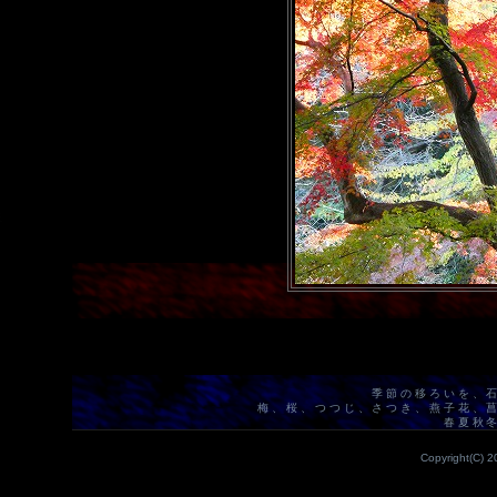
季節の移ろいを、
梅、桜、つつじ、さつき、燕子花、
春夏秋
Copyright(C) 