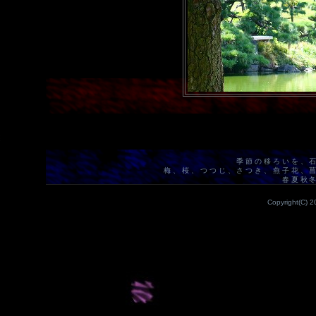
季節の移ろいを、
梅、桜、つつじ、さつき、燕子花、
春夏秋
Copyright(C) 