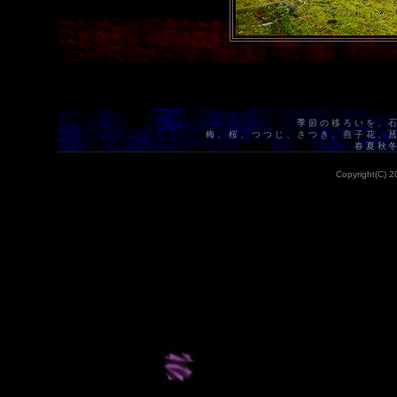
季節の移ろいを、
梅、桜、つつじ、さつき、燕子花、
春夏秋
Copyright(C) 