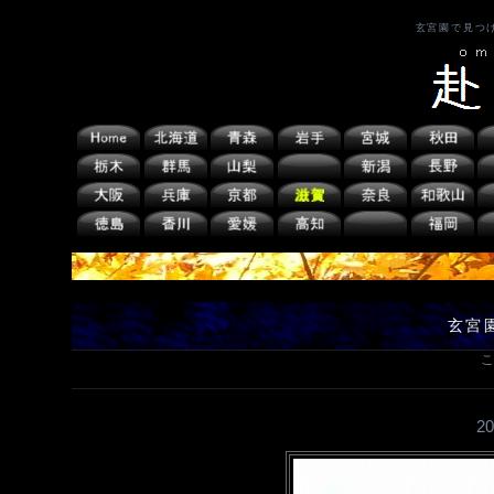
玄宮園で見つ
玄宮
こ
2