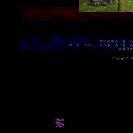
季節の移ろいを、
梅、桜、つつじ、さつき、燕子花、
春夏秋
Copyright(C) 