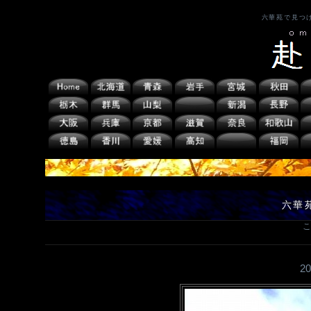
六華苑で見つ
六華
こ
2