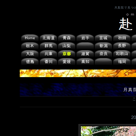
月真院で見つ
月真
こ
2