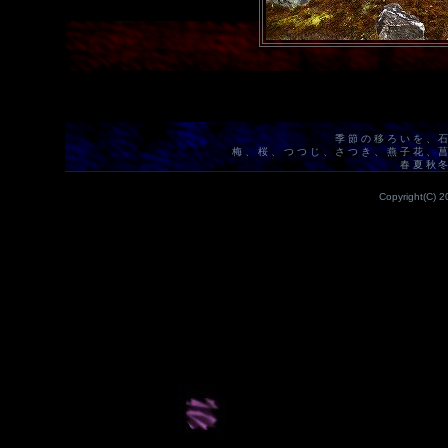
季節の移ろいを、
梅、桜、つつじ、さつき、燕子花、
春夏秋
Copyright(C) 