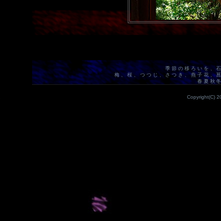
季節の移ろいを、
梅、桜、つつじ、さつき、燕子花、
春夏秋
Copyright(C) 