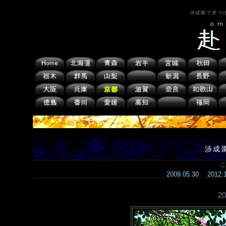
渉成園で見つ
渉成
こ
2009.05.30
2012
2