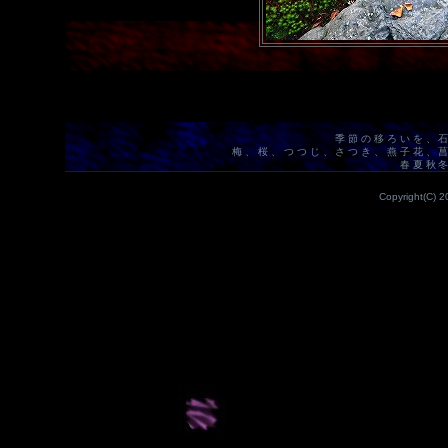
季節の移ろいを、
梅、桜、つつじ、さつき、燕子花、
春夏秋
Copyright(C) 