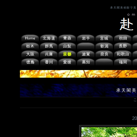
承天閣美術館で見
承天閣美
こ
2