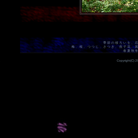
季節の移ろいを、
梅、桜、つつじ、さつき、燕子花、
春夏秋
Copyright(C) 