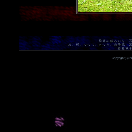
季節の移ろいを、
梅、桜、つつじ、さつき、燕子花、
春夏秋
Copyright(C) 