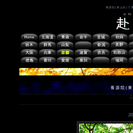
養源院(東山区)
養源院(
こ
2