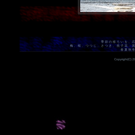
季節の移ろいを、
梅、桜、つつじ、さつき、燕子花、
春夏秋
Copyright(C) 