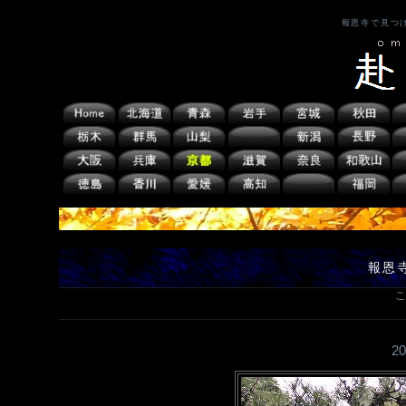
報恩寺で見つ
報恩
こ
2