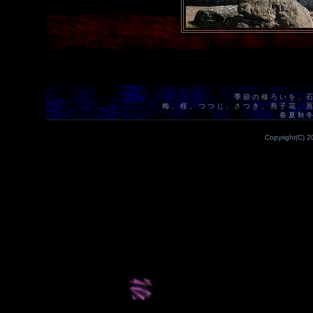
季節の移ろいを、
梅、桜、つつじ、さつき、燕子花、
春夏秋
Copyright(C) 