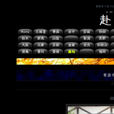
青源寺で見つ
青源
こ
2