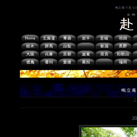
鴫立庵で見つ
鴫立庵
こ
2