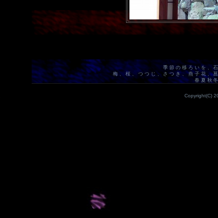
季節の移ろいを、
梅、桜、つつじ、さつき、燕子花、
春夏秋
Copyright(C) 