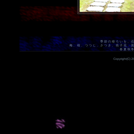
季節の移ろいを、
梅、桜、つつじ、さつき、燕子花、
春夏秋
Copyright(C) 