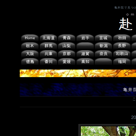
亀井院で見つ
亀井
こ
2