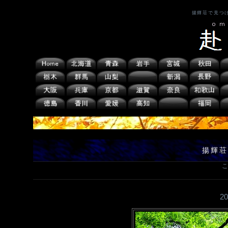
揚輝荘で見つ
揚輝荘
こ
2