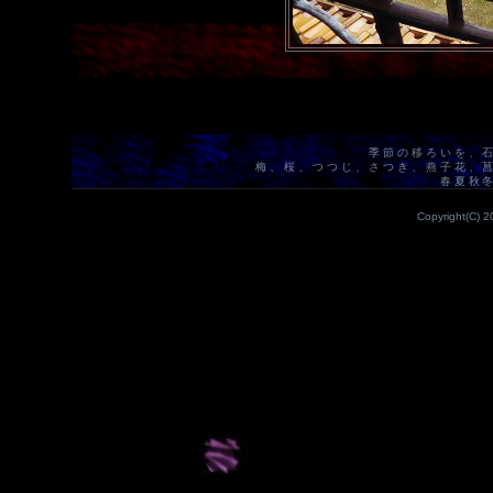
季節の移ろいを、
梅、桜、つつじ、さつき、燕子花、
春夏秋
Copyright(C) 